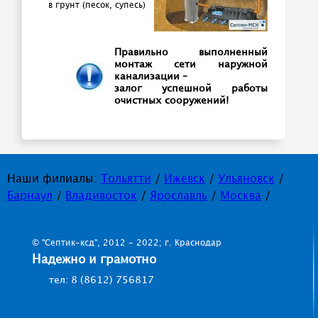
в грунт (песок, супесь)
Правильно выполненный
монтаж сети наружной
канализации –
залог успешной работы
очистных сооружений!
Наши филиалы:
Тольятти
/
Ижевск
/
Ульяновск
/
Барнаул
/
Владивосток
/
Ярославль
/
Москва
/
© "Септик-ксд", 2012 - 2022; г. Краснодар
Надежно и грамотно
тел: 8 (8612) 756817