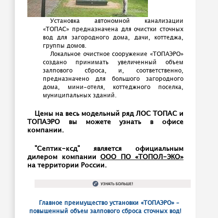
Установка автономной канализации
«ТОПАС» предназначена для очистки сточных
вод для загородного дома, дачи, коттеджа,
группы домов.
Локальное очистное сооружение «ТОПАЭРО»
создано принимать увеличенный объем
залпового сброса, и, соответственно,
предназначено для большого загородного
дома, мини-отеля, коттеджного поселка,
муниципальных зданий.
Цены на весь модельный ряд ЛОС ТОПАС и
ТОПАЭРО вы можете узнать в офисе
компании.
"Септик-ксд" является официальным
дилером компании
ООО ПО «ТОПОЛ-ЭКО»
на территории России.
Главное преимущество установки «ТОПАЭРО» –
повышенный объем залпового сброса сточных вод!