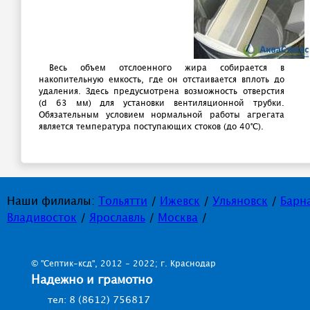
Весь объем отслоенного жира собирается в
накопительную емкость, где он отстаивается вплоть до
удаления. Здесь предусмотрена возможность отверстия
(d 63 мм) для установки вентиляционной трубки.
Обязательным условием нормальной работы агрегата
является температура поступающих стоков (до 40°С).
Наши филиалы:
Тольятти
/
Ижевск
/
Ульяновск
/
Барн
Владивосток
/
Ярославль
/
Москва
/
© "Септик-ксд", 2012 - 2022; г. Краснодар
Надежно и грамотно
тел: 8 (8612) 756817