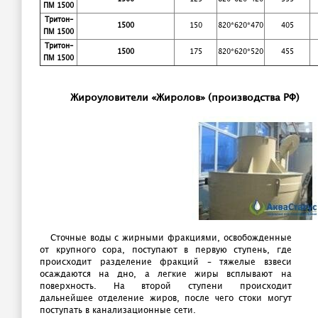
ПМ 1500
Тритон-
1500
150
820*620*470
405
ПМ 1500
Тритон-
1500
175
820*620*520
455
ПМ 1500
Жироуловители «Жиролов» (производства РФ)
Сточные воды с жирными фракциями, освобожденные
от крупного сора, поступают в первую ступень, где
происходит разделение фракций – тяжелые взвеси
осаждаются на дно, а легкие жиры всплывают на
поверхность. На второй ступени происходит
дальнейшее отделение жиров, после чего стоки могут
поступать в канализационные сети.