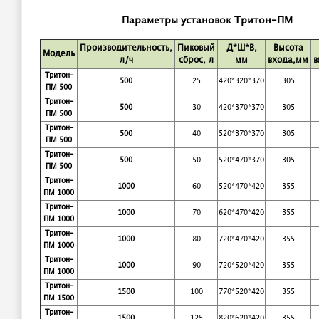
Параметры установок Тритон-ПМ
Производительность,
Пиковый
Д*Ш*В,
Высота
Модель
л/ч
сброс, л
мм
входа,мм
в
Тритон-
500
25
420*320*370
305
ПМ 500
Тритон-
500
30
420*370*370
305
ПМ 500
Тритон-
500
40
520*370*370
305
ПМ 500
Тритон-
500
50
520*470*370
305
ПМ 500
Тритон-
1000
60
520*470*420
355
ПМ 1000
Тритон-
1000
70
620*470*420
355
ПМ 1000
Тритон-
1000
80
720*470*420
355
ПМ 1000
Тритон-
1000
90
720*520*420
355
ПМ 1000
Тритон-
1500
100
770*520*420
355
ПМ 1500
Тритон-
1500
125
820*620*420
355